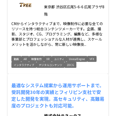
東京都
渋谷区広尾5-6-6 広尾プラザ8
階
CMからインタラクティブまで、映像制作に必要な全ての
リソースを持つ総合コンテンツメーカーです。企画、撮
影、スタジオ、CG、プログラミング、編集など、多様な
事業部とプロフェッショナルな人材が連携し、スケール
メリットを活かしながら、常に新しい映像技...
動画
AR
映像制作
XR
ユニティ
UnrealEngine
VFX
インタラクティブ
デジタルコンテンツ
2DCG
最適なシステム提案から運用サポートまで。
受託開発30年の実績とフィリピン支社で安
定した開発を実現。高セキュリティ、高難易
度のプロジェクトも対応可能。
株式会社ラネックス