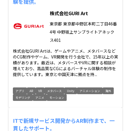
験を提供。
株式会社GURI Art
東京都
東京都中野区本町二丁目46番
4号 中野坂上サンブライトアネック
ス401
株式会社GURI Artは、ゲームやアニメ、メタバースなど
のCG制作やゲーム、VR開発を行う会社で、15年以上の実
績があります。最近は、メタバースやVRに関する相談が
増えており、高品質なCGによるバーチャル体験の制作を
提供しています。東京と中国天津に拠点を持...
アプリ
AR
VR
メタバース
Unity
アニメーション
海外
モデリング
アニメ
モーション
ITで新規サービス開発からAR制作まで、一
貫したサポート。