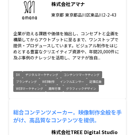
株式会社アマナ
東京都
東京都品川区東品川2-2-43
企業が抱える課題や価値を抽出し、コンセプトと企画を
構築してからアウトプットに至るまで、ワンストップで
提供・プロデュースしています。ビジュアル制作をはじ
めとする豊富なクリエイティブ資源や、年間20,000件に
及ぶ事例のナレッジを活用し、アマナが独自...
DX
デジタルマーケティング
コンテンツマーケティング
ブランディング
WEB制作
インフルエンサー
記事広告
WEBマーケティング
周年行事
グラフィックデザイン
総合コンテンツメーカー。映像制作全般を手
がけ、高品質なコンテンツを提供。
株式会社TREE Digital Studio