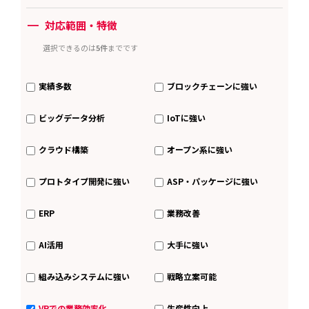
ー
対応範囲・特徴
選択できるのは
5件
までです
実績多数
ブロックチェーンに強い
ビッグデータ分析
IoTに強い
クラウド構築
オープン系に強い
プロトタイプ開発に強い
ASP・パッケージに強い
ERP
業務改善
AI活用
大手に強い
組み込みシステムに強い
戦略立案可能
VRでの業務効率化
生産性向上