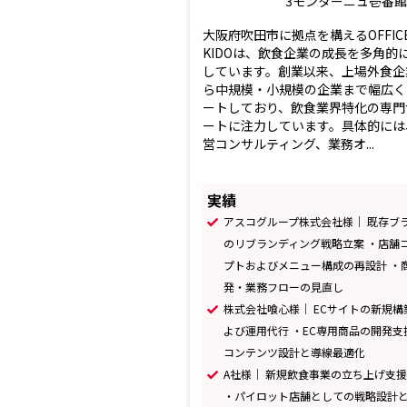
3モンターニュ壱番館4
大阪府吹田市に拠点を構えるOFFIC
KIDOは、飲食企業の成長を多角的
しています。創業以来、上場外食企
ら中規模・小規模の企業まで幅広く
ートしており、飲食業界特化の専門
ートに注力しています。具体的には
営コンサルティング、業務オ...
実績
アスコグループ株式会社様｜ 既存ブ
のリブランディング戦略立案 ・店舗
プトおよびメニュー構成の再設計 ・
発・業務フローの見直し
株式会社喰心様｜ ECサイトの新規構
よび運用代行 ・EC専用商品の開発支
コンテンツ設計と導線最適化
A社様｜ 新規飲食事業の立ち上げ支
・パイロット店舗としての戦略設計