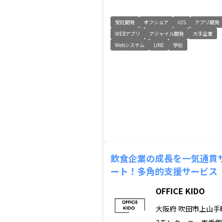
受託開発
オフショア
iOS
アプリ開発
WEBアプリ
アジャイル開発
大手企業
Webシステム
LINE
学校
飲食企業の成長を一気通貫
ート！多角的支援サービス
OFFICE KIDO
大阪府
吹田市上山手町