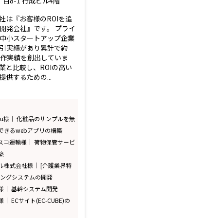
丁目8-1 行成ビル4階
社は『お客様のROIを追
開発会社』です。 プライ
中小スタートアップ企業
引実績があり累計で約
/制作実績を創出していま
業と比較し、ROIの高い
供するための...
iru様｜ 化粧品のサンプルを無
できるwebアプリの構築
スコ運輸様｜ 荷物保管サービ
築
ル株式会社様｜ [介護業界特
チングシステムの開発
様｜ 基幹システム開発
 ECサイト(EC-CUBE)の