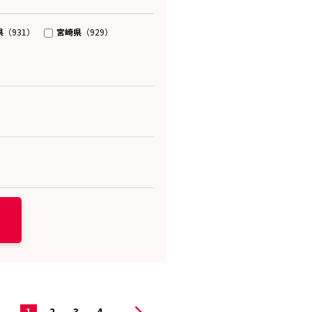
県
宮崎県
（931）
（929）
1
2
3
4
...