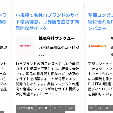
クラ
小規模でも独自ブランドのサイ
空間コンピ
頼の
ト構築得意。世界観を崩さず効
術に優れた
果的なサイトを。
ンパニー
株式会社サンクユー
0 汐
東京都
品川区小山4-14-3
502
ント
独自ブランドの商品を扱っている企業様
空間コンピュー
で
のサイト構築を得意とする小規模な会社
したスタートア
出身
です。商品の世界観を損なわず、効果的
トウェアからハ
のも
なサイトを構築することが得意であり、
広い開発を手掛け
ジネ
開発力もあります。業務システムとの連
PLATEAU関
を提
携や複雑なシステムが絡むサイト構築も
産ディベロッパ
対応可能です。ECサイトに...
を展開しています
システム開発
EC-CUBE
ECサイト
保守
XR
VR
AR