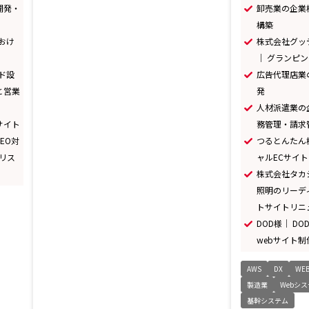
開発・
卸売業の企業様｜
構築
おけ
株式会社グッ
｜ グランピ
ード設
広告代理店業
と営業
発
人材派遣業の企
サイト
務管理・請求
EO対
つるとんたん
たリス
ャルECサイ
株式会社タカ
照明のリーデ
トサイトリニ
DOD様｜ D
webサイト制
AWS
DX
WE
製造業
Webシ
基幹システム