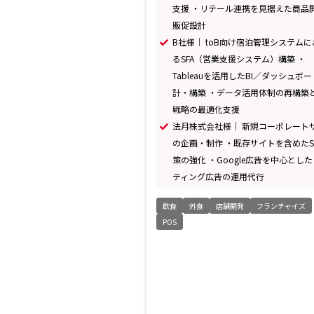
支援 ・リテール連携を見据えた商品
販促設計
B社様｜ toB向け宿泊管理システムに
るSFA（営業支援システム）構築 ・
Tableauを活用したBI／ダッシュボ
計・構築 ・データ活用体制の再構築
戦略の最適化支援
法月株式会社様｜ 新規コーポレート
の企画・制作 ・既存サイトを含めたS
策の強化 ・Google広告を中心とし
ティング広告の運用代行
飲食
外食
店舗開発
フランチャイズ
POS