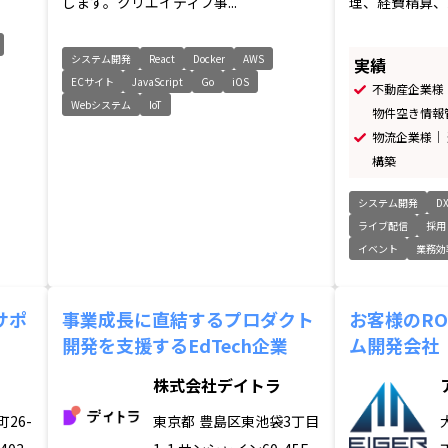
します。クリエイティブ事...
理、経費精算、パ
システム開発
React
Docker
AWS
実績
ECサイト
JavaScript
Go
iOS
不動産企業様｜
Webシステム
IoT
物件空き情報管
物流企業様｜ 運
構築
システム開発
D
ライブ配信
採用
イベント
業務効
サポ
事業成長に直結するプロダクト
お客様のR
開発を支援するEdTech企業
ム開発会社
株式会社デイトラ
26-
東京都
豊島区東池袋3丁目