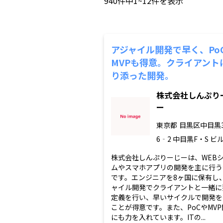
940
件中
1~12
件を表示
アジャイル開発で早く、Po
MVPも得意。クライアント
り添った開発。
株式会社しんぷり
ー
東京都
目黒区中目黒
6‐2 中目黒F・S ビ
株式会社しんぷりーじーは、WEB
ムやスマホアプリの開発を主に行う
です。エンジニアを8ヶ国に保有し
ャイル開発でクライアントと一緒に
定義を行い、早いサイクルで開発を
ことが得意です。また、PoCやMVP
にも力を入れています。ITの...