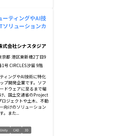
ューティングやAI技
ITソリューションカ
株式会社シナスタジア
東京都
港区東新橋2丁目9
番1号 CIRCLES汐留 9階
ティングやAI技術に特化
ップ開発企業です。ソフ
ードウェアに至るまで幅
、国土交通省のProject
連プロジェクトや土木、不動
ー向けのソリューション
。また...
Unity
CAD
3D