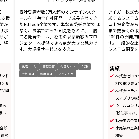
03
1-1 サンシャイン60-45F
E
累計受講者数3万人超のオンラインスク
アイガー株式会
に支援
ールを「完全自社開発」で成長させてき
求するシステム
業か
たEdTech企業です。単なる受託専業では
ム上場企業から
サポ
なく、事業で培った知見をもとに、「勝
まで数多くの取
サポ
てる開発チーム」をそのまま顧客のプロ
300件の開発
、経
ジェクトへ提供できる点が大きな魅力で
す。一般的な企
す。大規模サービスを支え...
システム開発を提
教育
AI
管理画面
会員サイト
OCR
実績
予約管理
顧客管理
マッチング
ランド
株式会社tem
コンセ
料で取り寄せ
商品開
株式会社ティ
スアプリの構
築お
ウェルコンサ
援 ・
化]仕事マッ
卸売業の企業
援全般
小売業の企業様｜
と運営
構築