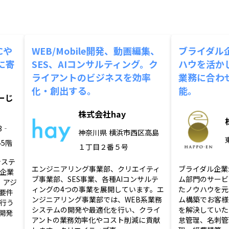
Cや
WEB/Mobile開発、動画編集、
ブライダル
に寄
SES、AIコンサルティング。ク
ハウを活か
ライアントのビジネスを効率
業務に合わ
化・創出する。
能。
ーじ
株式会社hay
3‐
神奈川県
横浜市西区高島
ル5階
１丁目２番５号
システ
エンジニアリング事業部、クリエイティ
ブライダル企業
企業
ブ事業部、SES事業、各種AIコンサルテ
ム部門のサービ
、アジ
ィングの4つの事業を展開しています。エ
たノウハウを元に
要件
ンジニアリング事業部では、WEB系業務
ム構築でお客様
行う
システムの開発や最適化を行い、クライ
を解決していた
開発
アントの業務効率化やコスト削減に貢献
怠管理、名刺管