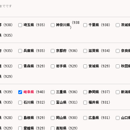
までです
（938
都
埼玉県
神奈川県
千葉県
茨城
（938）
（935）
（938）
）
県
（935）
府
兵庫県
京都府
滋賀県
奈良
（935）
（935）
（936）
（934）
道
青森県
岩手県
宮城県
秋田
（932）
（929）
（929）
（929）
県
（929）
県
岐阜県
三重県
静岡県
新潟
（939）
（940）
（936）
（937）
県
石川県
富山県
福井県
（935）
（932）
（931）
（931）
県
島根県
岡山県
広島県
山口
（928）
（929）
（930）
（931）
県
愛媛県
高知県
（929）
（929）
（929）