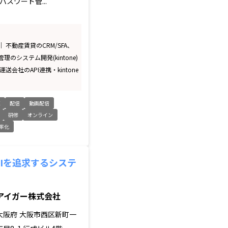
スワード管...
 不動産賃貸のCRM/SFA、
理のシステム開発(kintone)
送会社のAPI連携・kintone
X
配信
動画配信
研修
オンライン
率化
OIを追求するシステ
アイガー株式会社
大阪府
大阪市西区新町一