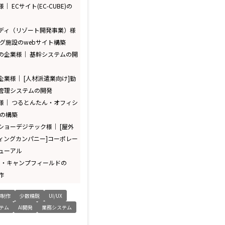
 ECサイト(EC-CUBE)の
ディ（リゾート開発事業）様
ング施設のwebサイト構築
の企業様｜ 基幹システムの開
業様｜ [人材派遣業向け]勤
管理システムの開発
様｜ つるとんたん・オフィシ
トの構築
ショーデジテック様｜ [屋外
ィングカンパニー]コーポレー
ューアル
OD・キャンプフィールドの
作
B制作
少数精鋭
UI/UX
ステム
AI開発
業務システム