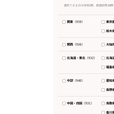
選択できるのは地域
1件
、都道府県
10件
関東
東京
（939）
栃木
関西
大阪
（936）
北海道・東北
北海
（932）
福島
中部
愛知
（940）
長野
中国・四国
鳥取
（931）
香川