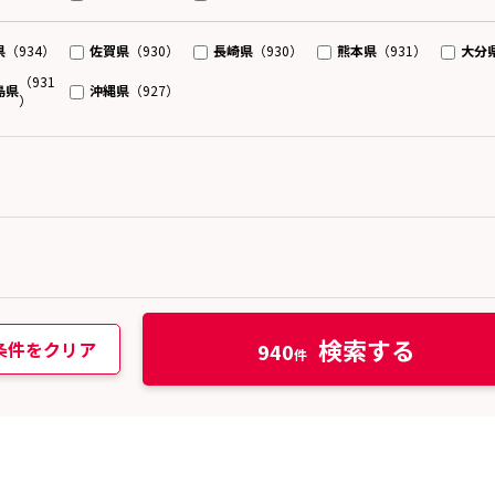
県
佐賀県
長崎県
熊本県
大分
（934）
（930）
（930）
（931）
（931
島県
沖縄県
（927）
）
検索する
条件をクリア
940