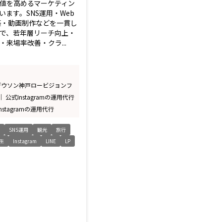
値を高めるマーケティン
います。SNS運用・Web
構築・動画制作などを一貫し
で、若年層リーチ向上・
来場率改善・クラ...
デウソン神戸ロービジョンフ
公式Instagramの運用代行
nstagramの運用代行
グ
SNS運用
観光
旅行
生
Instagram
LINE
LP