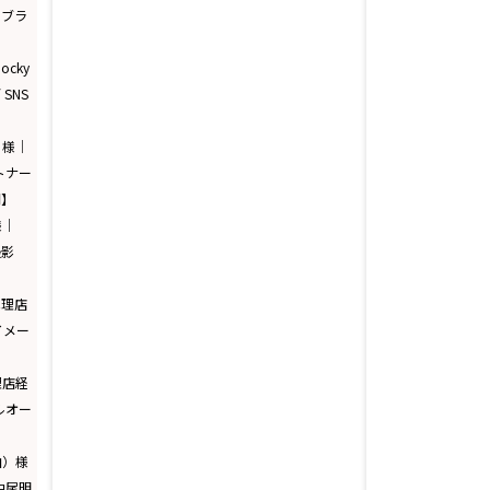
 ブラ
cky
SNS
）様｜
トナー
門】
様｜
撮影
代理店
イメー
理店経
ルオー
由）様
中尾明