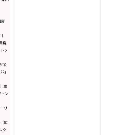
｜
撮影
様｜
貴島
ットソ
店経由）
2022」
様｜ 生
ティン
ツーリ
社（広
コレク