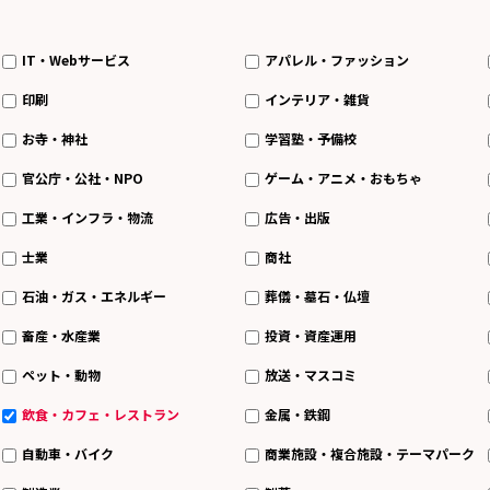
IT・Webサービス
アパレル・ファッション
印刷
インテリア・雑貨
お寺・神社
学習塾・予備校
官公庁・公社・NPO
ゲーム・アニメ・おもちゃ
工業・インフラ・物流
広告・出版
士業
商社
石油・ガス・エネルギー
葬儀・墓石・仏壇
畜産・水産業
投資・資産運用
ペット・動物
放送・マスコミ
飲食・カフェ・レストラン
金属・鉄鋼
自動車・バイク
商業施設・複合施設・テーマパーク