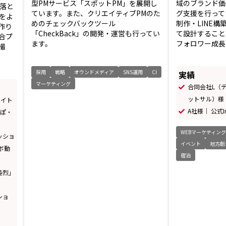
型PMサービス「スポットPM」を展開し
域のブランド価
落と
ています。また、クリエイティブPMのた
グ支援を行って
をよ
めのチェックバックツール
制作・LINE
作り
「CheckBack」の開発・運営も行ってい
て設計すること
合プ
ます。
フォロワー成長・
撮
採用
戦略
オウンドメディア
SNS運用
CI
実績
マーケティング
合同会社L（
ットサル）様｜ 
サイト
A社様｜ 公式I
ぽぽ・
WEBマーケティン
ッショ
イベント
地方創
ラボ動
宿泊
純烈」
ショ