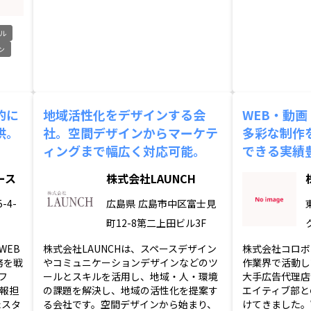
ル
ン
的に
地域活性化をデザインする会
WEB・動
供。
社。空間デザインからマーケテ
多彩な制作
ィングまで幅広く対応可能。
できる実績
ース
株式会社LAUNCH
-4-
広島県
広島市中区富士見
町12-8第二上田ビル3F
WEB
株式会社LAUNCHは、スペースデザイン
株式会社コロボ
務を戦
やコミュニケーションデザインなどのツ
作業界で活動し
フ
ールとスキルを活用し、地域・人・環境
大手広告代理店
報担
の課題を解決し、地域の活性化を提案す
エイティブ部と
たスタ
る会社です。空間デザインから始まり、
けてきました。