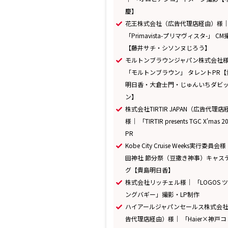
慶】
花王株式会社（広告代理店経由）様
「Primavista-プリマヴィスタ-」 CM
【藤井サチ・シソンヌじろう】
モルトンブラウンジャパン株式会社
「モルトンブラウン」 タレントPR【
明日香・大倉士門・じゅんいちダビ
ン】
株式会社TIRTIR JAPAN（広告代理
様｜ 「TIRTIR presents TGC X'mas 
PR
Kobe City Cruise Weeks実行委員会
田神社 節分祭（豆撒き神事）キャス
グ【貴島明日香】
株式会社リッチェル様｜ 「LOGOS 
ングバギー」撮影・LP制作
ハイアールジャパンセールス株式会
告代理店経由）様｜ 「Haier×神戸