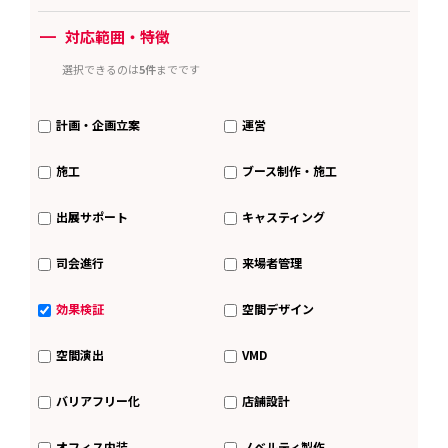
ー
対応範囲・特徴
選択できるのは
5件
までです
計画・企画立案
運営
施工
ブース制作・施工
出展サポート
キャスティング
司会進行
来場者管理
効果検証
空間デザイン
空間演出
VMD
バリアフリー化
店舗設計
オフィス内装
ノベルティ製作