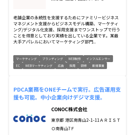
老舗企業の永続性を支援するためにファミリービジネス
マネジメント支援からビジネスモデル構築、マーケティ
ング/デジタル化支援、採用支援までワンストップで行う
ことを得意としており実績を出している企業です。某最
大手アパレルにおいてマーケティング部門...
マーケティング
ブランディング
WEB制作
インフルエンサー
EC
WEBマーケティング
広告
採用
研修
新規事業
PDCA業務をONEチームで実行。広告運用支
援も可能。中小企業向けデジマ支援。
CONOC株式会社
東京都
港区南青山2-1-11ＡＲＩＳＴ
Ｏ南青山7Ｆ