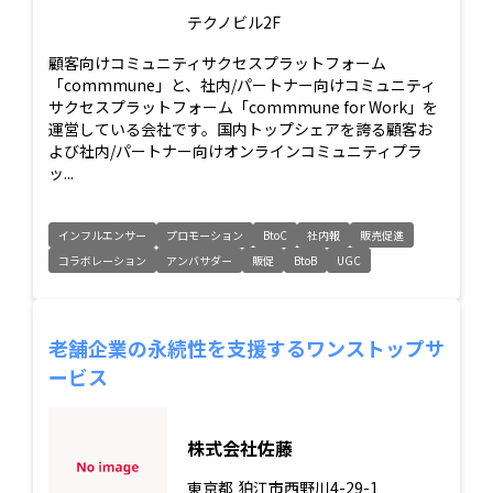
テクノビル2F
顧客向けコミュニティサクセスプラットフォーム
「commmune」と、社内/パートナー向けコミュニティ
サクセスプラットフォーム「commmune for Work」を
運営している会社です。国内トップシェアを誇る顧客お
よび社内/パートナー向けオンラインコミュニティプラ
ッ...
インフルエンサー
プロモーション
BtoC
社内報
販売促進
コラボレーション
アンバサダー
販促
BtoB
UGC
老舗企業の永続性を支援するワンストップサ
ービス
株式会社佐藤
東京都
狛江市西野川4-29-1