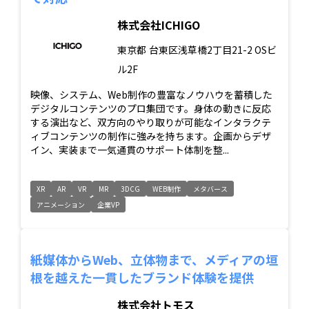
株式会社ICHIGO
東京都
台東区浅草橋2丁目21-2 OSビ
ル2F
映像、システム、Web制作の豊富なノウハウを蓄積した
デジタルコンテンツのプロ集団です。身体の動きに反応
する演出など、双方向のやり取りが可能なインタラクテ
ィブコンテンツの制作に強みを持ちます。企画からデザ
イン、実装まで一気通貫のサポート体制を整...
XR
AR
VR
MR
3DCG
WEB制作
メタバース
アニメーション
企業VP
紙媒体からWeb、立体物まで、メディアの垣
根を越えた一貫したブランド体験を提供
株式会社トモス