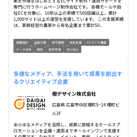
楽天市場をはじめとするECサイト制作・運用サポートを
専門に行うホームページ制作会社です。 各種モールや自
社ECを対象に、10年以上の実績で500店舗以上、累計
1,000サイト以上の運営を支援しています。 この支援実績
は、家族経営の農家から有名企業まで累計50...
戦略設計
企画立案
保守運用
伴走支援
ECサイト構築
データ分析
解析
楽天市場
売上向上
多様なメディア、手法を用いて成果を創出す
るクリエイティブ企業
橙デザイン株式会社
広島県
広島市中区榎町5−14 榎町ビ
ル2F
あらゆるメディアを活用し、成果に直結するセールスプ
ロモーションを企画・運用までオールインワンで支援す
る企業です。なかでも、イベント、看板、ノベルティと