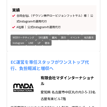
実績
合同会社L（デウソン神戸ロービジョンフットサル）様｜ 公
式Instagramの運用代行
A社様｜ 公式Instagramの運用代行
WEBマーケティング
SNS運用
観光
旅行
イベント
地方創生
Instagram
LINE
LP
宿泊
EC運営を専任スタッフがワンストップ代
行、負担軽減と増収へ
有限会社マダインターナショナ
ル
愛知県
名古屋市中区丸の内3-5-33名
古屋有楽ビル7階