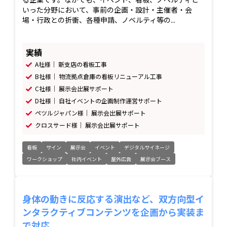
いった分野において、事前の企画・設計・主催者・会
場・行政との折衝、各種申請、ノベルティ等の...
実績
A社様｜ 新支店の看板工事
B社様｜ 物流拠点倉庫の看板リニューアル工事
C社様｜ 展示会出展サポート
D社様｜ 自社イベントの企画制作運営サポート
ペツルジャパン様｜ 展示会出展サポート
クロスサード様｜ 展示会出展サポート
看板
サイン
展示会
イベント
デジタルサイネージ
ワークショップ
社内イベント
屋外広告
展示会ブース
身体の動きに反応する演出など、双方向型イ
ンタラクティブコンテンツを企画から実装ま
で対応