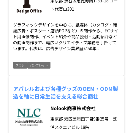
東京都
渋谷区恵比寿西1-33-18 コー
ト代官山301
グラフィックデザインを中心に、紙媒体（カタログ・雑
誌広告・ポスター・店頭POPなど）の制作から、ECサイ
ト用画像制作、イベント紹介や商品説明・活動紹介など
の動画制作まで、幅広いクリエイティブ業務を手掛けて
います。代表は、広告デザイン業界歴が50年...
チラシ
パンフレット
アパレルおよび各種グッズのOEM・ODM製
造を軸に日常生活を支える総合商社
Nolook商事株式会社
東京都
港区芝浦四丁目9番25号 芝
浦スクエアビル 18階