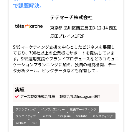
で課題解決。
テテマーチ株式会社
東京都
品川区西五反田3-12-14 西五
反田プレイス1F2F
SNSマーケティング支援を中心としたビジネスを展開し
ており、700社以上の企業様にサポートを提供していま
す。SNS運用支援やブランドプロデュースなどのコミュニ
ケーションプランニングに加え、独自の研究機関、デー
タ分析ツール、ビッグデータなども保有して...
実績
アース製薬株式会社様｜ 製薬会社のInstagram運用
ブランディング
インフルエンサー
動画マーケティング
クリエイティブ
Twitter
Instagram
YouTube
キャスティング
WEBCM
SNS