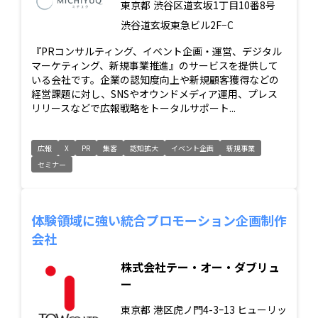
東京都
渋谷区道玄坂1丁目10番8号
渋谷道玄坂東急ビル2F−C
『PRコンサルティング、イベント企画・運営、デジタル
マーケティング、新規事業推進』のサービスを提供して
いる会社です。企業の認知度向上や新規顧客獲得などの
経営課題に対し、SNSやオウンドメディア運用、プレス
リリースなどで広報戦略をトータルサポート...
広報
X
PR
集客
認知拡大
イベント企画
新規事業
セミナー
体験領域に強い統合プロモーション企画制作
会社
株式会社テー・オー・ダブリュ
ー
東京都
港区虎ノ門4-3ｰ13 ヒューリッ