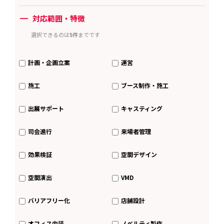
ー
対応範囲・特徴
選択できるのは
5件
までです
計画・企画立案
運営
施工
ブース制作・施工
出展サポート
キャスティング
司会進行
来場者管理
効果検証
空間デザイン
空間演出
VMD
バリアフリー化
店舗設計
オフィス内装
ノベルティ製作