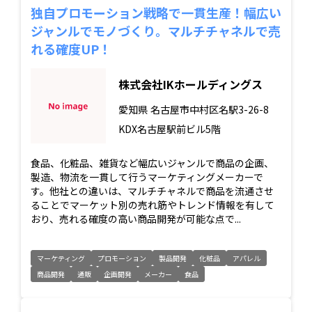
独自プロモーション戦略で一貫生産！幅広い
ジャンルでモノづくり。マルチチャネルで売
れる確度UP！
株式会社IKホールディングス
愛知県
名古屋市中村区名駅3-26-8
KDX名古屋駅前ビル5階
食品、化粧品、雑貨など幅広いジャンルで商品の企画、
製造、物流を一貫して行うマーケティングメーカーで
す。他社との違いは、マルチチャネルで商品を流通させ
ることでマーケット別の売れ筋やトレンド情報を有して
おり、売れる確度の高い商品開発が可能な点で...
マーケティング
プロモーション
製品開発
化粧品
アパレル
商品開発
通販
企画開発
メーカー
食品