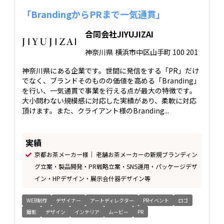
「BrandingからPRまで一気通貫」
合同会社JIYUJIZAI
神奈川県
横浜市中区山手町 100 201
神奈川県にある企業です。世間に発信をする「PR」だけ
でなく、ブランドそのものの価値を高める「Branding」
を行い、一気通貫で事業を行える点が最大の特徴です。
大小問わない規模感に対応した実績があり、柔軟に対応
頂けます。また、クライアント様のBranding...
実績
京都お茶メーカー様｜ 老舗お茶メーカーの新規ブランディン
グ立案・製品開発・PR戦略立案・SNS運用・パッケージデザ
イン・HPデザイン・展示会什器デザイン等
WEB制作
デザイナー
アートディレクター
PRイベント
ロゴ
撮影
デザイン
インテリア
ムービー
PR