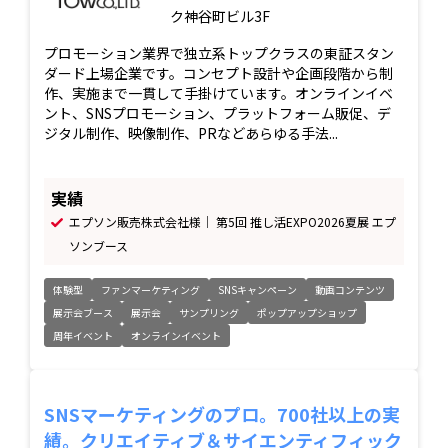
ク神谷町ビル3F
プロモーション業界で独立系トップクラスの東証スタン
ダード上場企業です。コンセプト設計や企画段階から制
作、実施まで一貫して手掛けています。オンラインイベ
ント、SNSプロモーション、プラットフォーム販促、デ
ジタル制作、映像制作、PRなどあらゆる手法...
実績
エプソン販売株式会社様｜ 第5回 推し活EXPO2026夏展 エプ
ソンブース
体験型
ファンマーケティング
SNSキャンペーン
動画コンテンツ
展示会ブース
展示会
サンプリング
ポップアップショップ
周年イベント
オンラインイベント
SNSマーケティングのプロ。700社以上の実
績。クリエイティブ＆サイエンティフィック