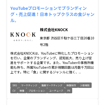
YouTubeプロモーションでブランディン
グ・売上促進！日本トップクラスの食ジャン
ル。
株式会社KNOCK
東京都
渋谷区千駄ケ谷三丁目20番10
号2階
株式会社KNOCKは、YouTubeに特化したプロモーション
を行い、企業のブランディング、認知拡大、売り上げ促
進をサポートする企業です。また、YouTuberの事務所機
能も持ち、所属YouTuberの累計視聴回数は月数千万回以
上です。特に「食」に関するジャンルに強く、...
SNS
マーケティング
動画マーケティング
映像制作
少数精鋭
CV
映像
プロモーション
ユーチューブ
PR