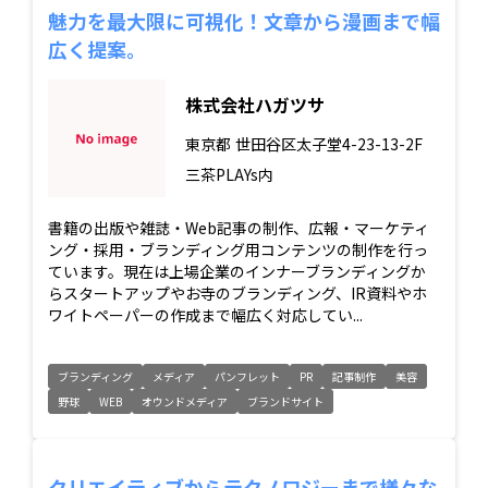
魅力を最大限に可視化！文章から漫画まで幅
広く提案。
株式会社ハガツサ
東京都
世田谷区太子堂4-23-13-2F
三茶PLAYs内
書籍の出版や雑誌・Web記事の制作、広報・マーケティ
ング・採用・ブランディング用コンテンツの制作を行っ
ています。現在は上場企業のインナーブランディングか
らスタートアップやお寺のブランディング、IR資料やホ
ワイトペーパーの作成まで幅広く対応してい...
ブランディング
メディア
パンフレット
PR
記事制作
美容
野球
WEB
オウンドメディア
ブランドサイト
クリエイティブからテクノロジーまで様々な