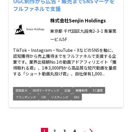
UGC制作から広告・販売までSNSマーケを
フルファネルで支援
株式会社Senjin Holdings
東京都
千代田区九段南2-3-1 青葉第
一ビル5F
TikTok・Instagram・YouTube・XなどのSNSを軸に、
認知獲得から売上獲得までをフルファネルで支援する企
業です。業界出稿額No.1の動画アドアフィリエイト「獲
得取れる君」、1本3,000円から高品質な短尺動画を量産
する「ショート動画丸投げ君」、自社保有1,000...
認知拡大
WEBマーケティング
広告
映像制作
EC運用
ブランディング
CM
リスティング
SNS
1
2
3
4
...