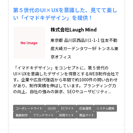
第５世代のUI×UXを意識した、見てて楽し
い「イマドキデザイン」を提供！
株式会社Laugh Mind
東京都
品川区西品川1-1-1 住友不動
産大崎ガーデンタワー9F トンネル東
京オフィス
「イマドキデザイン」をコンセプトに、第５世代の
UI×UXを意識したデザインを得意とするWEB制作会社で
す。企業や広告代理店から年間で約1000件の問い合わせ
があり、制作実績を伸ばしています。ブランディング力
の向上、自社の強みの訴求、SEOやユーザビリティ...
コーポレートサイト
UI/UX
ECサイト
広告運用
システム開発
動画制作
ブランドサイト
採用サイト
商品サイト