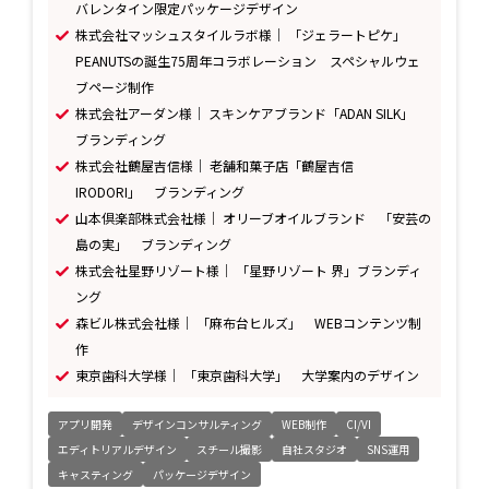
バレンタイン限定パッケージデザイン
株式会社マッシュスタイルラボ様｜ 「ジェラートピケ」
PEANUTSの誕生75周年コラボレーション スペシャルウェ
ブページ制作
株式会社アーダン様｜ スキンケアブランド「ADAN SILK」
ブランディング
株式会社鶴屋吉信様｜ 老舗和菓子店「鶴屋吉信
IRODORI」 ブランディング
山本倶楽部株式会社様｜ オリーブオイルブランド 「安芸の
島の実」 ブランディング
株式会社星野リゾート様｜ 「星野リゾート 界」ブランディ
ング
森ビル株式会社様｜ 「麻布台ヒルズ」 WEBコンテンツ制
作
東京歯科大学様｜ 「東京歯科大学」 大学案内のデザイン
アプリ開発
デザインコンサルティング
WEB制作
CI/VI
エディトリアルデザイン
スチール撮影
自社スタジオ
SNS運用
キャスティング
パッケージデザイン