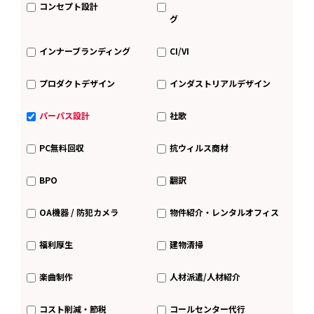
コンセプト設計
グ
インナーブランディング
CI/VI
プロダクトデザイン
インダストリアルデザイン
パーパス設計
社歌
PC無料回収
抗ウィルス商材
BPO
翻訳
OA機器 / 防犯カメラ
物件紹介・レンタルオフィス
福利厚生
建物清掃
楽曲制作
人材派遣/人材紹介
コスト削減・節税
コールセンター代行