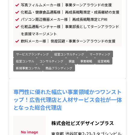
写真フィルムメーカー様｜ 事業ターンアラウンドの支援
化粧品・健康食品通販様｜ 再成長戦略策定・成長継続の支援
パソコン周辺機器メーカー様｜ 再成長戦略策定とPMI
化粧品通販ベンチャー様｜ 事業部長としてターンアラウンド
を直接マネージメント
飲料メーカー様｜ 倒産回避・事業ターンアラウンドの支援
サービスブランディング
経営コンサルティング
マーケティング
経営コンサル
コンサルティング
調査
事業戦略
経営戦略
新規事業コンサル
商品ブランディング
専門性に優れた幅広い事業領域かつワンスト
ップ！広告代理店と人材サービス会社が一体
となった総合代理店
株式会社ビズデザインプラス
東京都
渋谷区東2-23-3 タゴシンビル