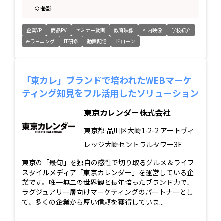
の撮影
企業VP
商品PV
セミナー動画
教育映像
社内映像
学校紹介
e-ラーニング
IT研修
動画配信
ドローン
「東カレ」ブランドで培われたWEBマーケ
ティング知見をフル活用したソリューション
東京カレンダー株式会社
東京都
品川区大崎1-2-2 アートヴィ
レッジ大崎セントラルタワー3F
東京の「最旬」を独自の感性で切り取るグルメ＆ライフ
スタイルメディア「東京カレンダー」を運営している企
業です。唯一無二の世界観と長年培ったブランド力で、
ラグジュアリー層向けマーケティングのパートナーとし
て、多くの企業から厚い信頼を獲得していま...