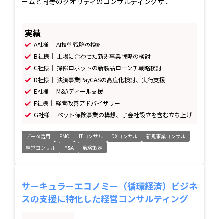
ームと同等のクオリティのコンサルティングサ...
実績
A社様｜ AI技術戦略の検討
B社様｜ 上場に合わせた新規事業戦略の検討
C社様｜ 掃除ロボットの新製品ローンチ戦略検討
D社様｜ 決済事業PayCASの高度化検討、実行支援
E社様｜ M&Aディール支援
F社様｜ 経営改善アドバイザリー
G社様｜ ペット保険事業の構想、子会社設立を含む立ち上げ
データ活用
PMO
ITコンサル
DXコンサル
新規事業コンサル
経営コンサル
M&A
戦略策定
サーキュラーエコノミー（循環経済）ビジネ
スの支援に特化した経営コンサルティング