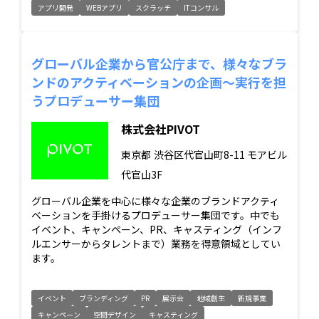
アプリ開発
WEBアプリ
スクラッチ
ITコンサル
グローバル企業から官公庁まで、様々なブラ
ンドのアクティベーションの企画〜実行を担
うプロデューサー集団
株式会社PIVOT
東京都
渋谷区代官山町8-11 モアビル
代官山3F
グローバル企業を中心に様々な企業のブランドアクティ
ベーションを手掛けるプロデューサー集団です。中でも
イベント、キャンペーン、PR、キャスティング（インフ
ルエンサーからタレントまで）業務を得意領域としてい
ます。
イベント
ブランディング
PR
展示会
地域創生
新規事業
キャンペーン
空間デザイン
キャスティング