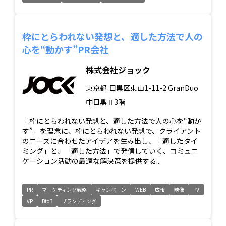
枠にとらわれない発想と、適した方法で人の
心を“動かす”PR会社
株式会社ジョック
東京都
目黒区東山1-11-2 GranDuo
中目黒Ⅱ3階
「枠にとらわれない発想と、適した方法で人の心を“動か
す”」を理念に、枠にとらわれない発想で、クライアント
のニーズに合わせたアイデアを生み出し、「適したタイ
ミング」と、「適した方法」で発信していく、コミュニ
ケーション活動の最適な解決策を提供する...
PR
マーケティング戦略
キャンペーン
WEB
広報
映像
PV
VP
BtoB
ブランディング