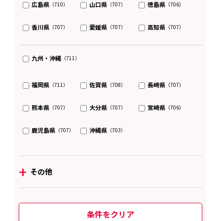
広島県
山口県
徳島県
（710）
（707）
（706）
香川県
愛媛県
高知県
（707）
（707）
（707）
九州・沖縄
（711）
福岡県
佐賀県
長崎県
（711）
（708）
（707）
熊本県
大分県
宮崎県
（707）
（707）
（706）
鹿児島県
沖縄県
（707）
（703）
+
その他
条件をクリア