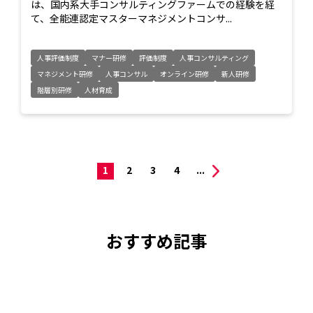
は、国内系大手コンサルティングファームでの経験を経
て、全能連認定マスターマネジメントコンサ...
人事評価制度
マナー研修
評価制度
人事コンサルティング
マネジメント研修
人事コンサル
オンライン研修
新人研修
階層別研修
人材育成
1
2
3
4
...
おすすめ記事