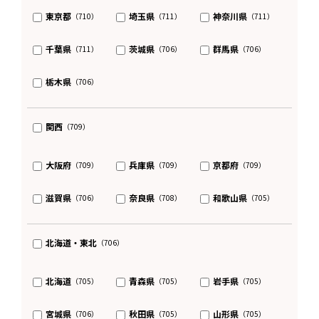
東京都
埼玉県
神奈川県
（710）
（711）
（711）
千葉県
茨城県
群馬県
（711）
（706）
（706）
栃木県
（706）
関西
（709）
大阪府
兵庫県
京都府
（709）
（709）
（709）
滋賀県
奈良県
和歌山県
（706）
（708）
（705）
北海道・東北
（706）
北海道
青森県
岩手県
（705）
（705）
（705）
宮城県
秋田県
山形県
（706）
（705）
（705）