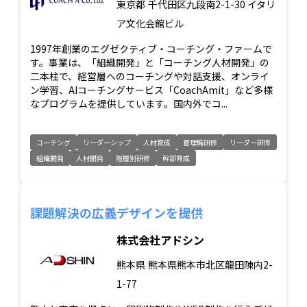
東京都
千代田区九段南2-1-30 イタリ
ア文化会館ビル
1997年創業のエグゼクティブ・コーチング・ファームで
す。事業は、「組織開発」と「コーチング人材開発」の
二本柱で、経営層へのコーチングや対話支援、オンライ
ン学習、AIコーチングサービス「CoachAmit」など多様
なプログラムを提供しています。国内外でコ...
コーチング
リーダーシップ
人材育成
管理職研修
リーダー研修
組織開発
人材開発
階層別研修
幹部育成
課題解決の広義デザインを提供
株式会社アドシン
熊本県
熊本県熊本市北区龍田陳内2-
1-77