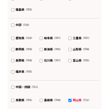
福島県
（705）
中部
（710）
愛知県
岐阜県
三重県
（710）
（707）
（707）
静岡県
新潟県
山梨県
（706）
（705）
（706）
長野県
石川県
富山県
（706）
（707）
（705）
福井県
（705）
中国・四国
（711）
鳥取県
島根県
岡山県
（705）
（706）
（711）