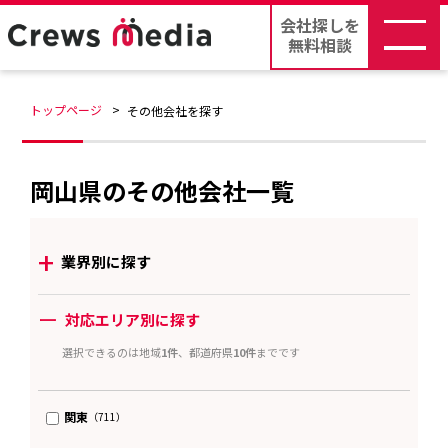
会社探しを
無料相談
トップページ
その他会社を探す
岡山県のその他会社一覧
+
業界別に探す
ー
対応エリア別に探す
選択できるのは地域
1件
、都道府県
10件
までです
関東
（711）