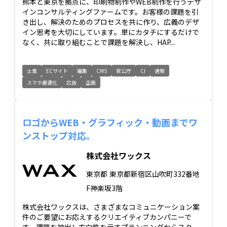
熊本と東京を拠点に、印刷物制作やWEB制作を行うデザ
インコンサルティングファームです。お客様の課題を引
き出し、解決のためのプロセスを共に作り、広義のデザ
イン思考を大切にしています。単にカタチにするだけで
なく、共に取り組むことで課題を解決し、HAP...
士業
ECサイト
編集
CMS
官公庁
CI
通販
スマホ最適化
広告
企画
ロゴからWEB・グラフィック・動画までワ
ンストップ対応。
株式会社ワックス
東京都
東京都新宿区山吹町332番地
F神楽坂3階
株式会社ワックスは、さまざまなコミュニケーション案
件のご要望にお応えするクリエイティブカンパニーで
す。課題を抽出し方向性を示すプランニングからスター