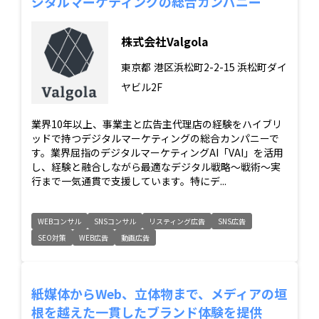
ジタルマーケティングの総合カンパニー
株式会社Valgola
東京都
港区浜松町2-2-15 浜松町ダイ
ヤビル2F
業界10年以上、事業主と広告主代理店の経験をハイブリ
ッドで持つデジタルマーケティングの総合カンパニーで
す。業界屈指のデジタルマーケティングAI「VAI」を活用
し、経験と融合しながら最適なデジタル戦略～戦術～実
行まで一気通貫で支援しています。特にデ...
WEBコンサル
SNSコンサル
リスティング広告
SNS広告
SEO対策
WEB広告
動画広告
紙媒体からWeb、立体物まで、メディアの垣
根を越えた一貫したブランド体験を提供