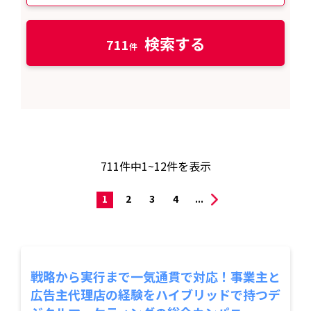
検索する
711
711
件中
1~12
件を表示
1
2
3
4
...
戦略から実行まで一気通貫で対応！事業主と
広告主代理店の経験をハイブリッドで持つデ