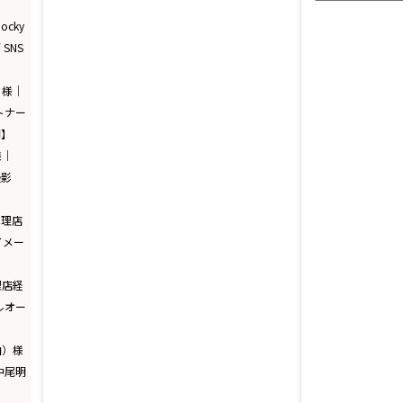
cky
SNS
）様｜
トナー
門】
様｜
撮影
代理店
イメー
理店経
ルオー
由）様
中尾明