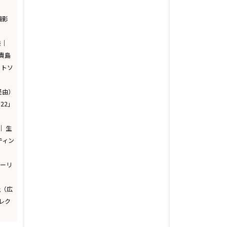
｜
撮影
様｜
貴島
ットソ
店経由）
2022」
様｜ 生
ティン
ツーリ
社（広
コレク