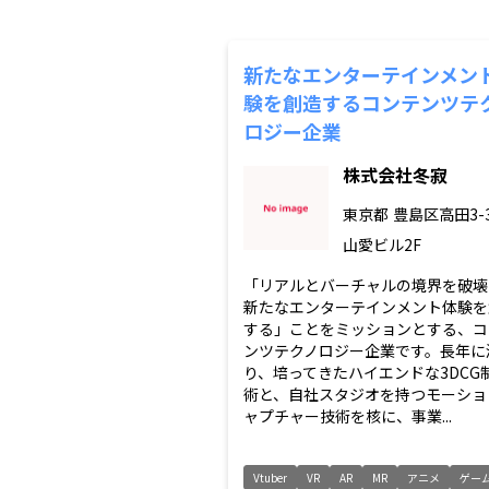
新たなエンターテインメン
験を創造するコンテンツテ
ロジー企業
株式会社冬寂
東京都
豊島区高田3-3
山愛ビル2F
「リアルとバーチャルの境界を破壊
新たなエンターテインメント体験を
する」ことをミッションとする、コ
ンツテクノロジー企業です。長年に
り、培ってきたハイエンドな3DCG
術と、自社スタジオを持つモーショ
ャプチャー技術を核に、事業...
Vtuber
VR
AR
MR
アニメ
ゲー