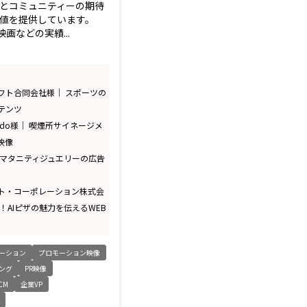
とコミュニティーの期待
値を提供しています。
映画などの実績...
フト合同会社様｜ スポーツの
テンツ
odo様｜ 喫煙所サイネージメ
映像
A様｜ マタニティジュエリーの広告
ト・コーポレーション株式会
！AIピザの魅力を伝えるWEB
ーション
プロモーション映像
ング
PR映像
CM
企業VP