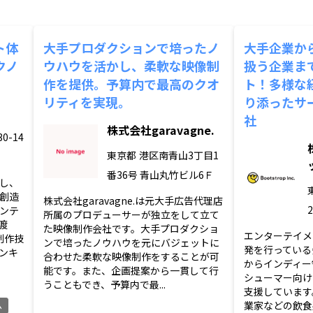
ト体
大手プロダクションで培ったノ
大手企業か
クノ
ウハウを活かし、柔軟な映像制
扱う企業ま
作を提供。予算内で最高のクオ
ト！多様な
リティを実現。
り添ったサ
社
株式会社garavagne.
0-14
東京都
港区南青山3丁目1
番36号 青山丸竹ビル6Ｆ
し、
創造
株式会社garavagne.は元大手広告代理店
ンテ
所属のプロデューサーが独立をして立て
渡
た映像制作会社です。大手プロダクショ
エンターテイメ
制作技
ンで培ったノウハウを元にバジェットに
発を行っている
ンキ
合わせた柔軟な映像制作をすることが可
からインディー
能です。また、企画提案から一貫して行
シューマー向け
うこともでき、予算内で最...
支援しています
業家などの飲食
ム