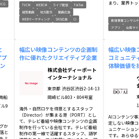
まり、業界トップ
DCG
TVCM
WEBCM
ライブ配信
TikTok
縦型動画
地方創生
動画広告
WEBマーケティング
SNS広告
CI
新規事業コンサルテ
アプリ
会員サイ
と
幅広い映像コンテンツの企画制
幅広い映像
“プ
作に優れたクリエイティブ企業
コミュニテ
ン
体験価値を
株式会社ディーポート
インターナショナル
東京都
渋谷区渋谷2-14-13
南船
岡崎ビル803・804号室
ビル9
海外・自然ロケを得意とするスタッフ
（Director）が集まる港（PORT）とし
AIコンテンツ事
て、テレビ番組や映像コンテンツの企画
定しない映像コ
グか
制作を行っている会社です。テレビ番組
ュニケーション
落と
制作の第一線で活躍するスタッフ、語学
です。あらゆる
をよ