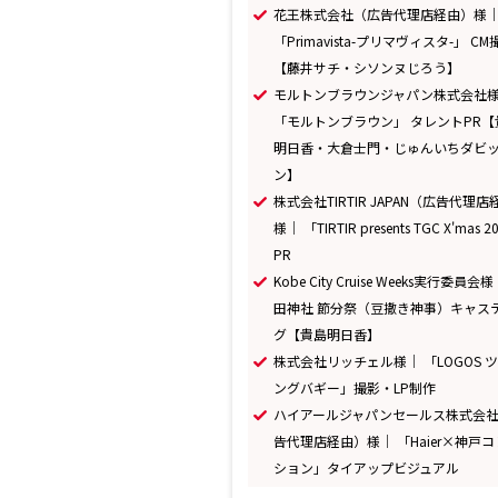
花王株式会社（広告代理店経由）様
「Primavista-プリマヴィスタ-」 CM
【藤井サチ・シソンヌじろう】
モルトンブラウンジャパン株式会社
「モルトンブラウン」 タレントPR【
明日香・大倉士門・じゅんいちダビ
ン】
株式会社TIRTIR JAPAN（広告代理
様｜ 「TIRTIR presents TGC X'mas 
PR
Kobe City Cruise Weeks実行委員会
田神社 節分祭（豆撒き神事）キャス
グ【貴島明日香】
株式会社リッチェル様｜ 「LOGOS 
ングバギー」撮影・LP制作
ハイアールジャパンセールス株式会
告代理店経由）様｜ 「Haier×神戸
ション」タイアップビジュアル