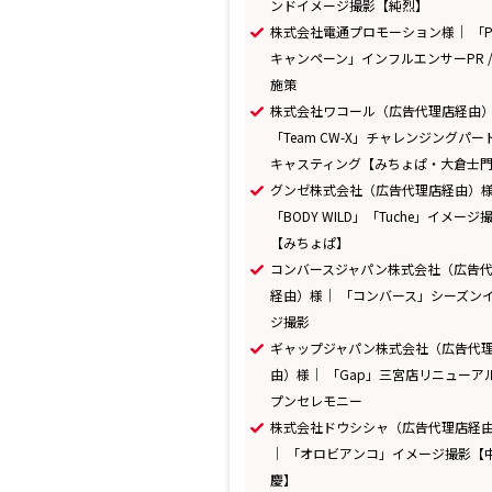
ンドイメージ撮影【純烈】
株式会社電通プロモーション様｜ 「Po
キャンペーン」インフルエンサーPR / 
施策
株式会社ワコール（広告代理店経由
「Team CW-X」チャレンジングパー
キャスティング【みちょぱ・大倉士
グンゼ株式会社（広告代理店経由）
「BODY WILD」「Tuche」イメージ
【みちょぱ】
コンバースジャパン株式会社（広告
経由）様｜ 「コンバース」シーズン
ジ撮影
ギャップジャパン株式会社（広告代
由）様｜ 「Gap」三宮店リニューア
プンセレモニー
株式会社ドウシシャ（広告代理店経
｜ 「オロビアンコ」イメージ撮影【
慶】