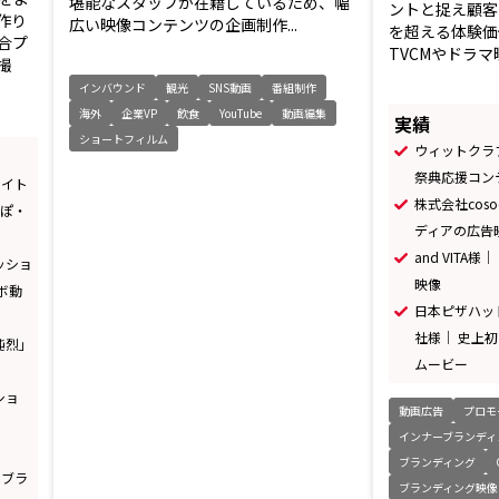
堪能なスタッフが在籍しているため、幅
ントと捉え顧客
作り
広い映像コンテンツの企画制作...
を超える体験価
合プ
TVCMやドラマ
撮
インバウンド
観光
SNS動画
番組制作
海外
企業VP
飲食
YouTube
動画編集
実績
ショートフィルム
ウィットクラ
祭典応援コン
サイト
株式会社cos
ぽぽ・
ディアの広告
and VIT
ッショ
映像
ラボ動
日本ピザハッ
社様｜ 史上初
純烈」
ムービー
ショ
動画広告
プロモ
インナーブランディ
ブランディング
 ブラ
ブランディング映像