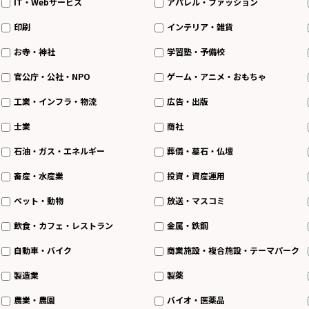
IT・Webサービス
アパレル・ファッション
印刷
インテリア・雑貨
お寺・神社
学習塾・予備校
官公庁・公社・NPO
ゲーム・アニメ・おもちゃ
工業・インフラ・物流
広告・出版
士業
商社
石油・ガス・エネルギー
葬儀・墓石・仏壇
畜産・水産業
投資・資産運用
ペット・動物
放送・マスコミ
飲食・カフェ・レストラン
金属・鉄鋼
自動車・バイク
商業施設・複合施設・テーマパーク
製造業
製薬
農業・農園
バイオ・医薬品