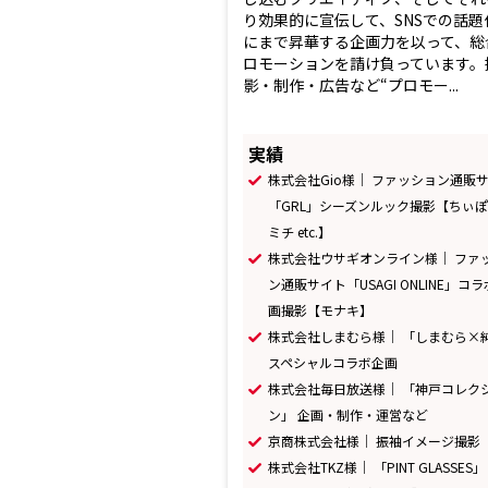
り効果的に宣伝して、SNSでの話題
にまで昇華する企画力を以って、総
ロモーションを請け負っています。
影・制作・広告など“プロモー...
実績
株式会社Gio様｜ ファッション通販
「GRL」シーズンルック撮影【ちぃ
ミチ etc.】
株式会社ウサギオンライン様｜ ファ
ン通販サイト「USAGI ONLINE」コ
画撮影【モナキ】
株式会社しまむら様｜ 「しまむら×
スペシャルコラボ企画
株式会社毎日放送様｜ 「神戸コレク
ン」 企画・制作・運営など
京商株式会社様｜ 振袖イメージ撮影
株式会社TKZ様｜ 「PINT GLASSES」