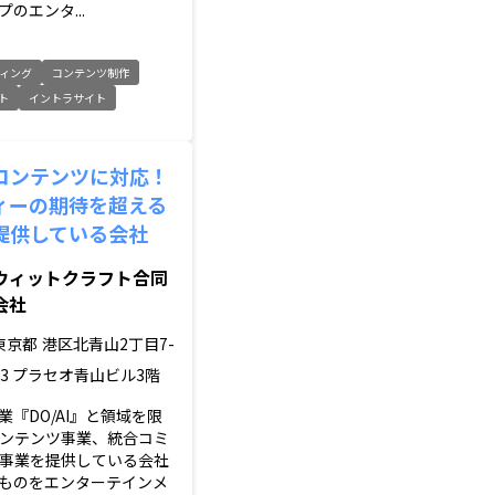
のエンタ...
ィング
コンテンツ制作
ト
イントラサイト
コンテンツに対応！
ィーの期待を超える
提供している会社
ウィットクラフト合同
会社
東京都
港区北青山2丁目7-
13 プラセオ青山ビル3階
業『DO/AI』と領域を限
ンテンツ事業、統合コミ
事業を提供している会社
ものをエンターテインメ