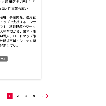
東京都
港区虎ノ門1-1-21
新虎ノ門実業会館5F
ら活用、事業開発、運用管
トップで支援するコンサ
です。基礎理解やワーク
人材育成から、業務・事
AI導入、ロードマップ策
した新規事業・システム開
走してい...
ンサル
1
2
3
4
...