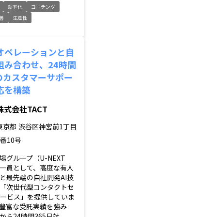
効率化
コーチング
善
生産性
オペレーションと自
組み合わせ、24時間
応のカスタマーサポー
応を構築
株式会社TACT
東京都
渋谷区神宮前1丁目
3番10号
グループ（U-NEXT
）の一員として、高度な有人
と最先端の自社開発AI技
「次世代型コンタクトセ
サービス」を提供していま
豊富な受託実績を強み
ら24時間365日対...