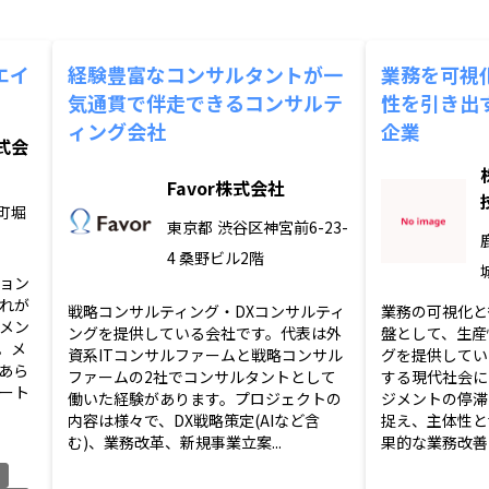
エイ
経験豊富なコンサルタントが一
業務を可視
。
気通貫で伴走できるコンサルテ
性を引き出
ィング会社
企業
式会
Favor株式会社
町堀
東京都
渋谷区神宮前6-23-
4 桑野ビル2階
ョン
れが
戦略コンサルティング・DXコンサルティ
業務の可視化と
メン
ングを提供している会社です。代表は外
盤として、生産
。メ
資系ITコンサルファームと戦略コンサル
グを提供してい
あら
ファームの2社でコンサルタントとして
する現代社会に
ート
働いた経験があります。プロジェクトの
ジメントの停滞
内容は様々で、DX戦略策定(AIなど含
捉え、主体性と
む)、業務改革、新規事業立案...
果的な業務改善を