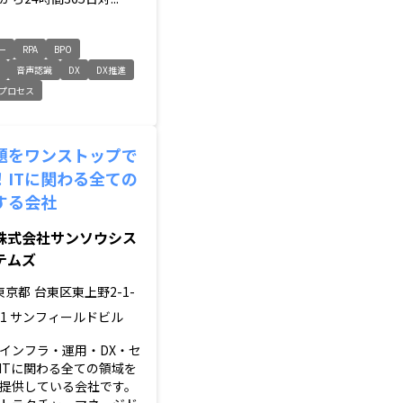
ー
RPA
BPO
ー
音声認識
DX
DX推進
プロセス
課題をワンストップで
！ITに関わる全ての
する会社
株式会社サンソウシス
テムズ
東京都
台東区東上野2-1-
11 サンフィールドビル
インフラ・運用・DX・セ
ITに関わる全ての領域を
提供している会社です。