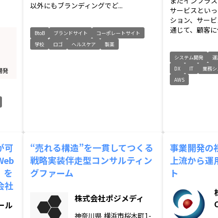
またインフラス
以外にもブランディングでど...
サービスといっ
ション、サービ
通じて、顧客に価
BtoB
ブランドサイト
コーポレートサイト
学校
ロゴ
ヘルスケア
製薬
システム開発
運
DX
IT
業務シ
開発
AWS
が可
“売れる構造”を一貫してつくる
事業開発の
eb
戦略実装伴走型コンサルティン
上流から運
」を
グファーム
ト
会社
株式会社ポジメディ
ール
神奈川県
横浜市桜木町1-