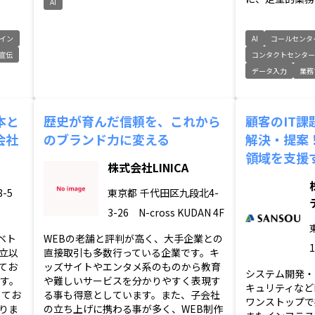
AI
イン
AI
コールセンタ
宣伝
コンタクトセンタ
データ入力
業務
本と
歴史が育んだ信頼を、これから
顧客のIT
会社
のブランド力に変える
解決・提案
領域を支援
株式会社LINICA
-5
東京都
千代田区九段北4-
3-26 N-cross KUDAN 4F
ベト
WEBの老舗と評判が高く、大手企業との
立以
直接取引も多数行っている企業です。キ
てお
ッズサイトやエンタメ系のものから教育
システム開発・
です。
や難しいサービスを分かりやすく表現す
キュリティなど
してお
る事も得意としています。また、子会社
ワンストップで
りま
の立ち上げに携わる事が多く、WEB制作