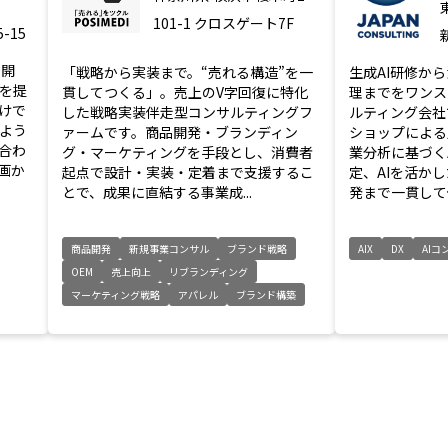
101-1 クロスゲート7F
-15
ム開
「戦略から実装まで。“売れる構造”を一
生成AI研修か
を提
貫してつくる」。売上のV字回復に特化
理までをワンス
けで
した戦略実装伴走型コンサルティングフ
ルティング会社
よう
ァームです。商品開発・ブランディン
ショップによる
合わ
グ・マーケティングを手段とし、消費者
業分析に基づく
画か
起点で設計・実装・定着まで支援するこ
定、AIを活か
とで、成果に直結する事業成...
発まで一貫して伴
商品開発
新規事業コンサル
ブランド戦略
AIX
DX
AIコ
OEM
売上向上
リブランディング
マーケティング戦略
アパレル
ブランド構築