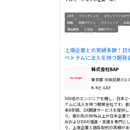
WEB
ブランディング
エディトリアルデザ
映像
空間デザイン
グラフィック
広告
商品開発
工芸品
建築デザイン
上場企業との実績多数！日
ベトナムに法人を持つ開発
株式会社BAP
東京都
中央区新川1-8
K-Kビル6F
500名のエンジニアを擁し、日本と
ナムに法人を持つ開発会社です。創
来8年間、DX関連サービスを提供し
り、取引先の90%以上が日本企業
AIおよびDXの推進・支援を専門と
り、上場企業と請負契約の実績があ