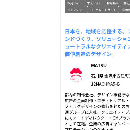
採用サイト
求人サイト
採用動画
福利
パンフレット
コーポレートサイト
採用戦
日本を、地域を応援する、
ンドづくり。ソリューショ
ュートラルなクリエイティ
価値創造のデザイン。
MATSU
石川県
金沢市安江町1
12MACHIYA5-B
都内の制作会社、デザイン事務所な
広告の企画制作・エディトリアル・
フィックデザインの修行を経たのち
通グループに入社。クリエイティブ
にてアートディレクター・CMプラ
として在籍。企業の広告キャンペー
プロモーションの企画・実...