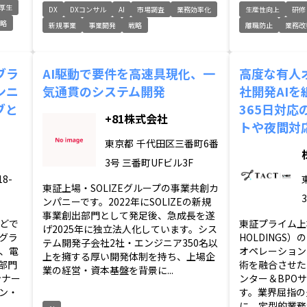
厚生
DX
DXコンサル
AI
市場調査
業務効率化
生産性向上
研修
略
新規事業
事業開発
戦略
離職防止
業務改
ブラ
AI駆動で要件を高速具現化、一
高度な有人
ンニ
気通貫のシステム開発
社開発AIを
ブと
365日対
+81株式会社
トや夜間対
東京都
千代田区三番町6番
3号 三番町UFビル3F
8-
東証上場・SOLIZEグループの事業共創カ
ンパニーです。2022年にSOLIZEの新規
事業創出部門として発足後、急成長を遂
どで
東証プライム上場
げ2025年に独立法人化しています。シス
グラ
HOLDINGS
テム開発子会社2社・エンジニア350名以
、電
オペレーション
上を擁する厚い開発体制を持ち、上場企
部門
術を融合させた
業の経営・資本基盤を背景に...
ンナー
ンター＆BPO
ン・
す。業界屈指の
に、定型的業務か