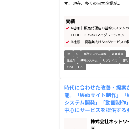
す。 現在、多くの日本企業が...
実績
A社様｜ 販売代理店の基幹システムの
COBOL→Javaのマイグレーション
B社様｜ 製造業向けSaaSサービスの
DX
AI
業務システム開発
顧客管理
生成AI
基幹システム
リプレイス
SFA
CRM
ERP
時代に合わせた改善・提案
能。「Webサイト制作」「W
システム開発」「動画制作
中心にサービスを提供する
株式会社ネットワ
ド