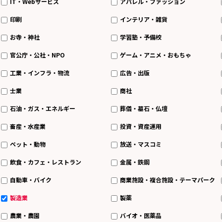
IT・Webサービス
アパレル・ファッション
印刷
インテリア・雑貨
お寺・神社
学習塾・予備校
官公庁・公社・NPO
ゲーム・アニメ・おもちゃ
工業・インフラ・物流
広告・出版
士業
商社
石油・ガス・エネルギー
葬儀・墓石・仏壇
畜産・水産業
投資・資産運用
ペット・動物
放送・マスコミ
飲食・カフェ・レストラン
金属・鉄鋼
自動車・バイク
商業施設・複合施設・テーマパーク
製造業
製薬
農業・農園
バイオ・医薬品