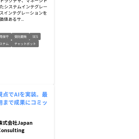
トラクチャ、マネージド
たシステムインテグレー
スインテグレーションを
値あるサ...
用保守
受託開発
SES
ステム
チャットボット
視点でAIを実装。最
用まで成果にコミッ
株式会社Japan
Consulting