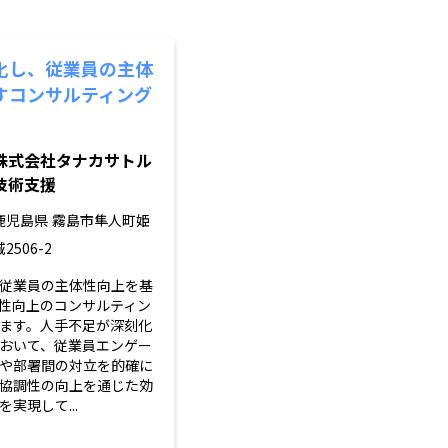
化し、従業員の主体
すコンサルティング
株式会社タナカサトル
技術支援
鹿児島県
霧島市隼人町姫
城2506-2
従業員の主体性向上を基
性向上のコンサルティン
ます。人手不足が深刻化
おいて、従業員エンゲー
や部署間の対立を的確に
協調性の向上を通じた効
実現して...