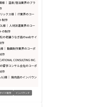
湯様｜ 温泉/宿泊業界のブラ
作
リックス様｜ IT業界のコー
ト制作
NDL様｜ 人材派遣業界のコー
トの制作
浜松の老舗うなぎ店のwebサイ
制作
会社様｜ 動画制作業界のコーポ
制作
CATIONAL CONSULTING INC.
ダの留学コンサル会社のコーポ
制作
ハル)様｜ 焼肉店のインバウン
サイト制作
インバウンド