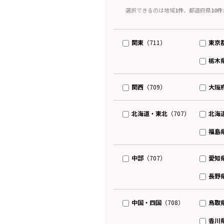
選択できるのは地域
1件
、都道府県
10件
関東
東京
（711）
栃木
関西
大阪
（709）
北海道・東北
北海
（707）
福島
中部
愛知
（707）
長野
中国・四国
鳥取
（708）
香川