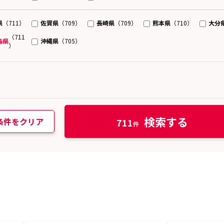
県
佐賀県
長崎県
熊本県
大分
（711）
（709）
（709）
（710）
（711
島県
沖縄県
（705）
）
検索する
条件をクリア
711