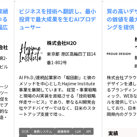
実績
ビジネスを技術へ翻訳し、最小
質の高いデ
ゆる
投資で最大成果を生むAIプロデ
の価値を最
幅広
ューサー
ングを提供
株式会社H2O
会社
東京都
港区高輪四丁目14
2-
番1-802号
見ビル
AI Ph.D./連続起業家の「堀田創」と彼の
株式会社プラウ
メソッドを中心としたHajime Institute
デザインを通し
ージ
事業を展開しています。 経営・事業戦略
るブランディン
ツー
と現場のAI実装を直結させる「技術戦略
ィック、WEB
販促を
伴走サービス」であり、単なるAI開発会
ルを提供してい
でプ
社やアドバイザーではなく、日米のスタ
しており、日本
的な
ートアップ支援で培っ...
岡県内のグラフィ
造・
OCR
業務システム
画像解析
LLM
API
実績