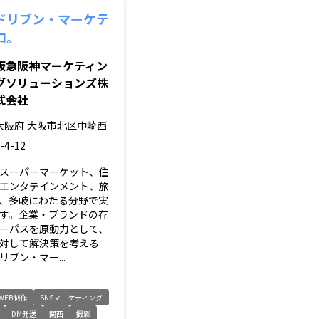
ドリブン・マーケテ
ロ。
阪急阪神マーケティン
グソリューションズ株
式会社
大阪府
大阪市北区中崎西
-4-12
スーパーマーケット、住
エンタテインメント、旅
、多岐にわたる分野で実
す。企業・ブランドの存
ーパスを原動力として、
対して解決策を考える
ブン・マー...
WEB制作
SNSマーケティング
DM発送
関西
撮影