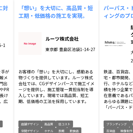
に対
「想い」を大切に、高品質・短
パーパス・
工期・低価格の施工を実現。
ィングのプ
ルーツ株式会社
-1
東京都
豊島区池袋1-14-27
2
を手が
お客様の「想い」を大切にし、感動ある
鉄道、百貨店、
報メ
物づくりを提供しています。ルーツ株式
宅・都市開発、
門出
会社では、CGデザインパースで施工イメ
行、ホテルなど
やPR
ージを提供し、施工管理一貫担当制を導
績を持つ企業で
長け
入しています。現場では高品質、短工
在意義であるパ
、広
期、低価格の工法を採用しています。
あらゆる課題に
「パーパス・ドリ
店舗デザイン
高品質
低コスト
ブランディング
空間デザイン
ホテル
旅館
飲食店
百貨店
映像制作