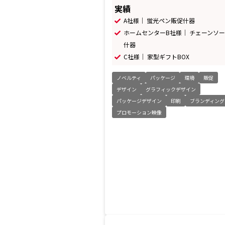
実績
A社様｜ 蛍光ペン販促什器
ホームセンターB社様｜ チェーンソ
什器
C社様｜ 家型ギフトBOX
ノベルティ
パッケージ
環境
販促
デザイン
グラフィックデザイン
パッケージデザイン
印刷
ブランディング
プロモーション映像