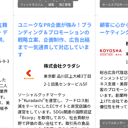
フィットネスジム
建築
施工管理
セールスプロモー
在籍
ユニークなPR企画が強み！ブラ
顧客に心か
・デ
ンディング＆プロモーションの
ーケティン
供。
戦略立案、企画制作、広告出稿
まで一気通貫して対応していま
す
9-3
1
株式会社クラダシ
1
総合広告代理店
東京都
品川区上大崎3丁目
インメントビジ
した
ネス支援・美容
2-1 目黒センタービル5F
二人
客のプロモーシ
業界
ソーシャルグッドマーケッ
います。創業時
す。
ト“Kuradashi”を運営し、フードロス削
上げた会社であ
ス、美
減をテーマにしたECサイトと直営店舗の
優位性を持ってい
場予
運営をしています。SDGs関連の国際認証
「Bcorp」を取得しており、社会貢献分
野で評価の高い会社です。取引先の食品
インフルエンサー