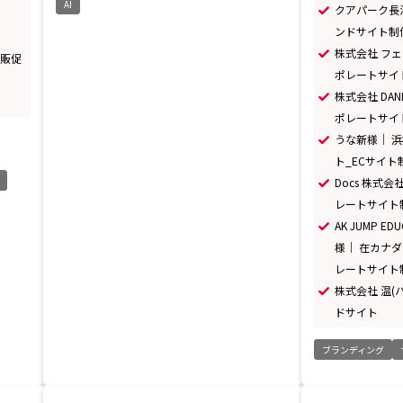
AI
クアパーク長
ンドサイト制
株式会社 フェ
ー販促
ポレートサイ
株式会社 DA
ポレートサイ
うな新様｜ 
ト_ECサイト
Docs 株式
レートサイト
AK JUMP EDU
様｜ 在カナ
レートサイト
株式会社 温(
ドサイト
ブランディング