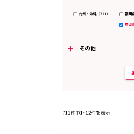
九州・沖縄
福岡
（711）
鹿児
+
その他
711
件中
1~12
件を表示