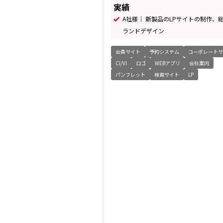
実績
A社様｜ 新製品のLPサイトの制作、
ランドデザイン
会員サイト
予約システム
コーポレートサ
CI/VI
ロゴ
WEBアプリ
会社案内
パンフレット
検索サイト
LP