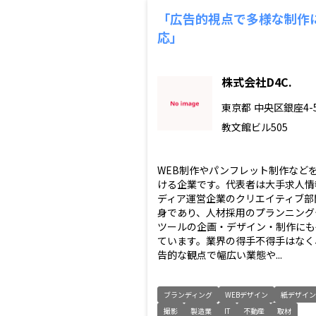
「広告的視点で多様な制作
応」
株式会社D4C.
東京都
中央区銀座4-5
教文館ビル505
WEB制作やパンフレット制作など
ける企業です。代表者は大手求人情
ディア運営企業のクリエイティブ部
身であり、人材採用のプランニング
ツールの企画・デザイン・制作にも
ています。業界の得手不得手はなく
告的な観点で幅広い業態や...
ブランディング
WEBデザイン
紙デザイン
撮影
製造業
IT
不動産
取材