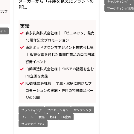
メーカーから「在庫を抱えたブランドの
キャスティング
PR...
マーケティング戦略
総合ブ
実績
イト
森永乳業株式会社様｜ 「ビエネッタ」発売
40周年記念プロモーション
東京ミッドタウンマネジメント株式会社様
｜ 販売促進を通じた季節性商品のロス削減
啓発イベント
白鶴酒造株式会社様｜ SNSでの話題を生む
PR企画を実施
KDDI株式会社様｜ 学生・家庭に向けたプ
ロモーションの実施・専用の特設商品ペー
ジの公開
ブランディング
プロモーション
サンプリング
リテール
食品
飲料
PR企画
サステナビリティ