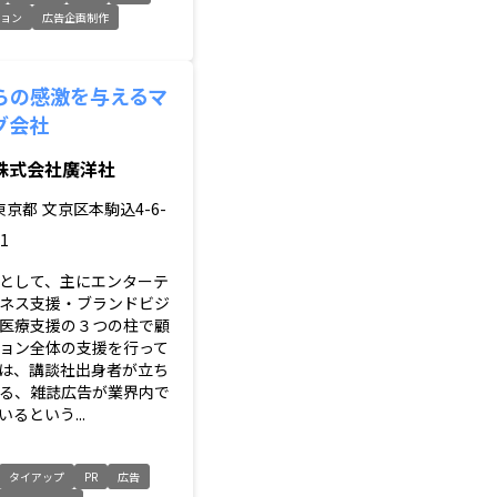
ション
広告企画制作
らの感激を与えるマ
グ会社
株式会社廣洋社
東京都
文京区本駒込4-6-
1
として、主にエンターテ
ネス支援・ブランドビジ
医療支援の３つの柱で顧
ョン全体の支援を行って
は、講談社出身者が立ち
る、雑誌広告が業界内で
るという...
タイアップ
PR
広告