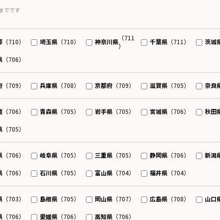
までです
（711
都
埼玉県
神奈川県
千葉県
茨城
（710）
（710）
（711）
）
県
（706）
府
兵庫県
京都府
滋賀県
奈良
（709）
（708）
（709）
（705）
道
青森県
岩手県
宮城県
秋田
（706）
（705）
（705）
（706）
県
（705）
県
岐阜県
三重県
静岡県
新潟
（706）
（705）
（705）
（706）
県
石川県
富山県
福井県
（706）
（705）
（704）
（704）
県
島根県
岡山県
広島県
山口
（703）
（705）
（707）
（708）
県
愛媛県
高知県
（706）
（706）
（706）